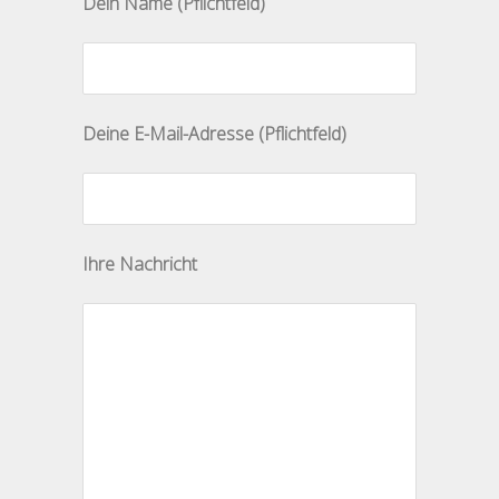
Dein Name (Pflichtfeld)
Bitte lasse dieses Feld leer.
Deine E-Mail-Adresse (Pflichtfeld)
Ihre Nachricht